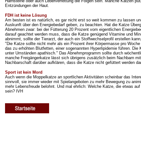
Harnsteine oder auch Leberverfettung die Folgen sein. Manche Katzen put
Entzündungen der Haut.
FDH ist keine Lösung
Am besten ist es natürlich, es gar nicht erst so weit kommen zu lassen u
Auskunft über den Energiebedarf geben, zu beachten. Hat die Katze Überge
Abnehmen zwar: bei der Fütterung 20 Prozent vom eigentlichen Energiebed
darauf geachtet werden muss, dass die Katze genügend Vitamine und Miner
abnimmt, sollte der Tierarzt, der auch ein Stoffwechselprofil erstellen ka
"Die Katze sollte nicht mehr als ein Prozent ihrer Körpermasse pro Woche 
das zu erhöhten Blutfetten, einer sogenannten Hyperlipidemie führen. Die K
unter Umständen apathisch." Das Abnehmprogramm sollte durch wöchentli
manche Freigängerkatze lässt sich übrigens zusätzlich beim Nachbarn mit
Nachbarschaft darüber aufklären, dass die Katze nicht gefüttert werden dar
Sport ist kein Mord
Auch wenn die Moppelkatze an sportlichen Aktivitäten scheinbar das Intere
sinnvoll, sie immer wieder mit Spielangeboten zu mehr Bewegung zu animi
mehr Lebensfreude belohnt. Und mal ehrlich: Welche Katze, die etwas auf
sein? IVH