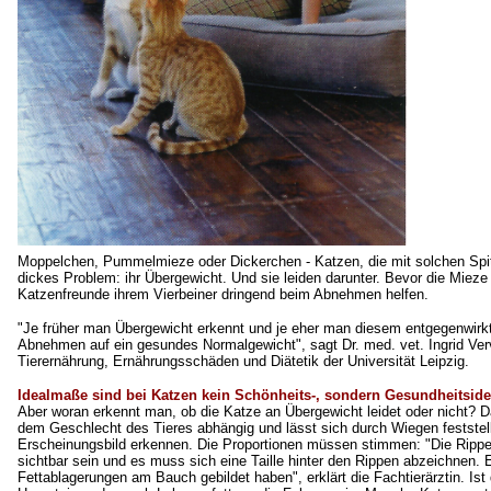
Moppelchen, Pummelmieze oder Dickerchen - Katzen, die mit solchen Spit
dickes Problem: ihr Übergewicht. Und sie leiden darunter. Bevor die Mieze
Katzenfreunde ihrem Vierbeiner dringend beim Abnehmen helfen.
"Je früher man Übergewicht erkennt und je eher man diesem entgegenwirkt
Abnehmen auf ein gesundes Normalgewicht", sagt Dr. med. vet. Ingrid Vervu
Tierernährung, Ernährungsschäden und Diätetik der Universität Leipzig.
Idealmaße sind bei Katzen kein Schönheits-, sondern Gesundheitside
Aber woran erkennt man, ob die Katze an Übergewicht leidet oder nicht? D
dem Geschlecht des Tieres abhängig und lässt sich durch Wiegen festst
Erscheinungsbild erkennen. Die Proportionen müssen stimmen: "Die Rippen 
sichtbar sein und es muss sich eine Taille hinter den Rippen abzeichnen. 
Fettablagerungen am Bauch gebildet haben", erklärt die Fachtierärztin. Ist