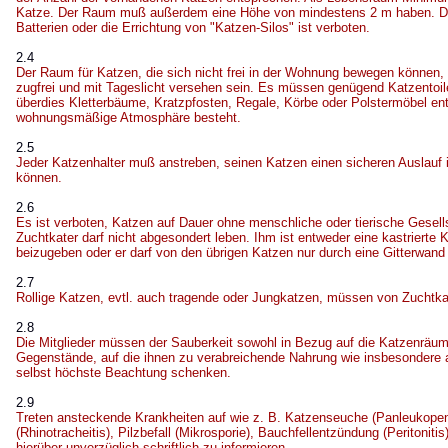
Katze. Der Raum muß außerdem eine Höhe von mindestens 2 m haben. Di
Batterien oder die Errichtung von "Katzen-Silos" ist verboten.
2.4
Der Raum für Katzen, die sich nicht frei in der Wohnung bewegen können, m
zugfrei und mit Tageslicht versehen sein. Es müssen genügend Katzentoile
überdies Kletterbäume, Kratzpfosten, Regale, Körbe oder Polstermöbel ent
wohnungsmäßige Atmosphäre besteht.
2.5
Jeder Katzenhalter muß anstreben, seinen Katzen einen sicheren Auslauf i
können.
2.6
Es ist verboten, Katzen auf Dauer ohne menschliche oder tierische Gesell
Zuchtkater darf nicht abgesondert leben. Ihm ist entweder eine kastrierte 
beizugeben oder er darf von den übrigen Katzen nur durch eine Gitterwand 
2.7
Rollige Katzen, evtl. auch tragende oder Jungkatzen, müssen von Zuchtka
2.8
Die Mitglieder müssen der Sauberkeit sowohl in Bezug auf die Katzenräum
Gegenstände, auf die ihnen zu verabreichende Nahrung wie insbesondere a
selbst höchste Beachtung schenken.
2.9
Treten ansteckende Krankheiten auf wie z. B. Katzenseuche (Panleukope
(Rhinotracheitis), Pilzbefall (Mikrosporie), Bauchfellentzündung (Peritonitis
hierüber unverzüglich schriftlich zu informieren.